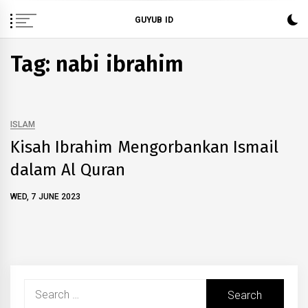
Skip
GUYUB ID
to
content
Tag: nabi ibrahim
ISLAM
Kisah Ibrahim Mengorbankan Ismail
dalam Al Quran
WED, 7 JUNE 2023
Search
for: