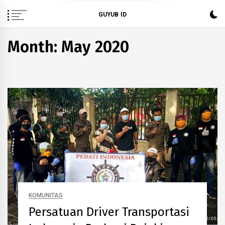
Skip
GUYUB ID
to
content
Month: May 2020
KOMUNITAS
Persatuan Driver Transportasi