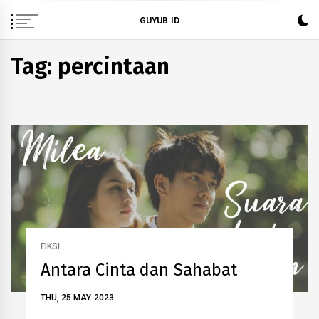
Skip
GUYUB ID
to
content
Tag: percintaan
FIKSI
Antara Cinta dan Sahabat
THU, 25 MAY 2023