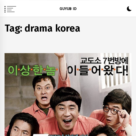
Skip
GUYUB ID
to
content
Tag: drama korea