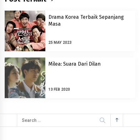
Drama Korea Terbaik Sepanjang
Masa
25 MAY 2023
Milea: Suara Dari Dilan
13 FEB 2020
Search
for: