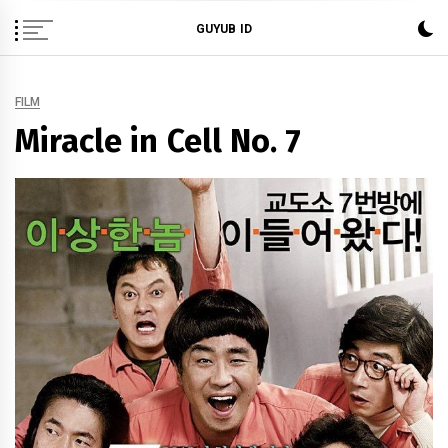
Skip
GUYUB ID
to
content
FILM
Miracle in Cell No. 7