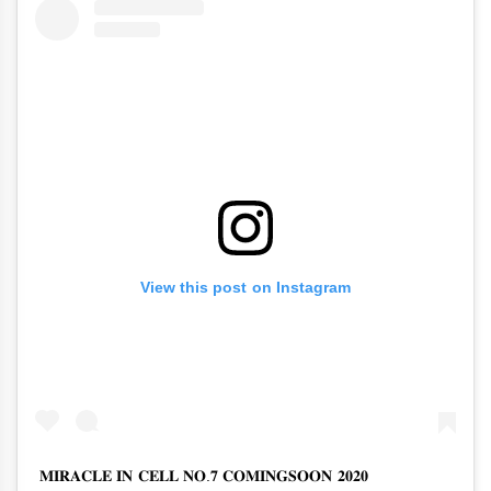
View this post on Instagram
𝐌𝐈𝐑𝐀𝐂𝐋𝐄 𝐈𝐍 𝐂𝐄𝐋𝐋 𝐍𝐎.𝟕 𝐂𝐎𝐌𝐈𝐍𝐆𝐒𝐎𝐎𝐍 𝟐𝟎𝟐𝟎