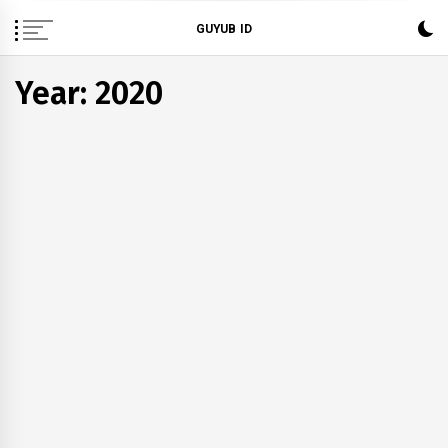
Skip
GUYUB ID
to
content
Year: 2020